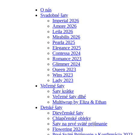
O nás
Svadobné šaty
Imperial 2026
Amore 2026
Leila 2026
Mirabilis 2026
Pearla 2025
Elegance 2025
Contessa 2024
Romance 2023
Glimmer 2024
Queen 2023
Wins 2023
Lady 2023
Večerné šaty
Šaty krátke
Večerné šaty dlhé
Multiwrap by Eliza & Ethan
Detské šaty
Dievčenské šaty
Chlapčenské obleky
Šaty na prvé sväté prijímanie
Flowering 2024
Prvé Sväté Prijímanie a Konfirmácia 2023