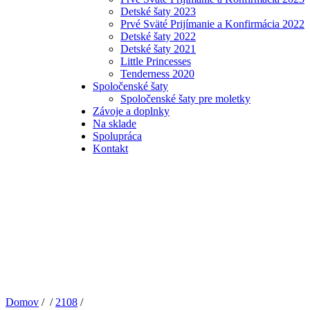
Detské šaty 2023
Prvé Sväté Prijímanie a Konfirmácia 2022
Detské šaty 2022
Detské šaty 2021
Little Princesses
Tenderness 2020
Spoločenské šaty
Spoločenské šaty pre moletky
Závoje a doplnky
Na sklade
Spolupráca
Kontakt
Domov
/ /
2108
/