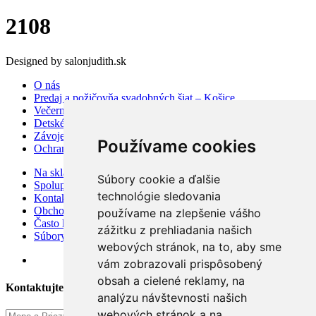
2108
Designed by salonjudith.sk
O nás
Predaj a požičovňa svadobných šiat – Košice
Večerné šaty
Detské šaty
Závoje a doplnky
Používame cookies
Ochrana osobných údajov
Na sklade
Súbory cookie a ďalšie
Spolupráca
technológie sledovania
Kontakt
Obchodné podmienky
používame na zlepšenie vášho
Často kladené otázky
zážitku z prehliadania našich
Súbory cookies
webových stránok, na to, aby sme
vám zobrazovali prispôsobený
obsah a cielené reklamy, na
Kontaktujte Nás
analýzu návštevnosti našich
webových stránok a na