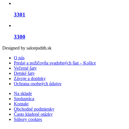
3301
3300
Designed by salonjudith.sk
O nás
Predaj a požičovňa svadobných šiat – Košice
Večerné šaty
Detské šaty
Závoje a doplnky
Ochrana osobných údajov
Na sklade
Spolupráca
Kontakt
Obchodné podmienky
Často kladené otázky
Súbory cookies