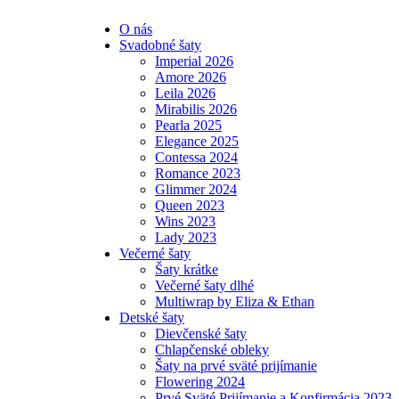
O nás
Svadobné šaty
Imperial 2026
Amore 2026
Leila 2026
Mirabilis 2026
Pearla 2025
Elegance 2025
Contessa 2024
Romance 2023
Glimmer 2024
Queen 2023
Wins 2023
Lady 2023
Večerné šaty
Šaty krátke
Večerné šaty dlhé
Multiwrap by Eliza & Ethan
Detské šaty
Dievčenské šaty
Chlapčenské obleky
Šaty na prvé sväté prijímanie
Flowering 2024
Prvé Sväté Prijímanie a Konfirmácia 2023