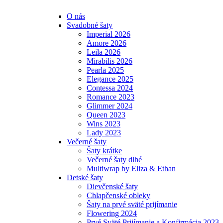
O nás
Svadobné šaty
Imperial 2026
Amore 2026
Leila 2026
Mirabilis 2026
Pearla 2025
Elegance 2025
Contessa 2024
Romance 2023
Glimmer 2024
Queen 2023
Wins 2023
Lady 2023
Večerné šaty
Šaty krátke
Večerné šaty dlhé
Multiwrap by Eliza & Ethan
Detské šaty
Dievčenské šaty
Chlapčenské obleky
Šaty na prvé sväté prijímanie
Flowering 2024
Prvé Sväté Prijímanie a Konfirmácia 2023