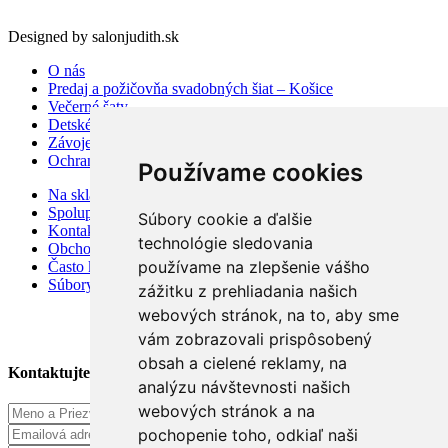
Designed by salonjudith.sk
O nás
Predaj a požičovňa svadobných šiat – Košice
Večerné šaty
Detské šaty
Závoje a doplnky
Ochrana osobných údajov
Používame cookies
Na sklade
Spolupráca
Súbory cookie a ďalšie
Kontakt
technológie sledovania
Obchodné podmienky
používame na zlepšenie vášho
Často kladené otázky
Súbory cookies
zážitku z prehliadania našich
webových stránok, na to, aby sme
vám zobrazovali prispôsobený
obsah a cielené reklamy, na
Kontaktujte Nás
analýzu návštevnosti našich
webových stránok a na
pochopenie toho, odkiaľ naši