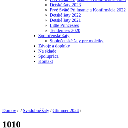
Detské šaty 2023
Prvé Sväté Prijímanie a Konfirmácia 2022
Detské šaty 2022
Detské šaty 2021
Little Princesses
Tenderness 2020
Spoločenské šaty
Spoločenské šaty pre moletky
Závoje a doplnky
Na sklade
Spolupráca
Kontakt
Domov
/ /
Svadobné šaty
/
Glimmer 2024
/
1010