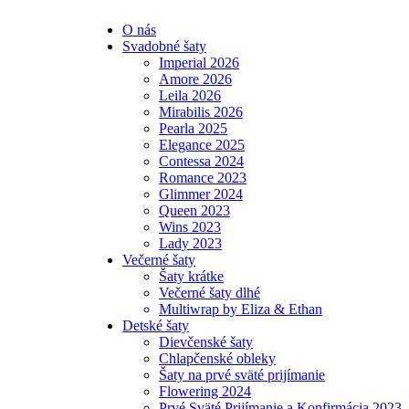
O nás
Svadobné šaty
Imperial 2026
Amore 2026
Leila 2026
Mirabilis 2026
Pearla 2025
Elegance 2025
Contessa 2024
Romance 2023
Glimmer 2024
Queen 2023
Wins 2023
Lady 2023
Večerné šaty
Šaty krátke
Večerné šaty dlhé
Multiwrap by Eliza & Ethan
Detské šaty
Dievčenské šaty
Chlapčenské obleky
Šaty na prvé sväté prijímanie
Flowering 2024
Prvé Sväté Prijímanie a Konfirmácia 2023