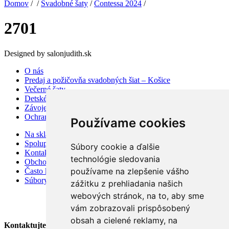
Domov
/ /
Svadobné šaty
/
Contessa 2024
/
2701
Designed by salonjudith.sk
O nás
Predaj a požičovňa svadobných šiat – Košice
Večerné šaty
Detské šaty
Závoje a doplnky
Ochrana osobných údajov
Používame cookies
Na sklade
Spolupráca
Súbory cookie a ďalšie
Kontakt
technológie sledovania
Obchodné podmienky
používame na zlepšenie vášho
Často kladené otázky
Súbory cookies
zážitku z prehliadania našich
webových stránok, na to, aby sme
vám zobrazovali prispôsobený
obsah a cielené reklamy, na
Kontaktujte Nás