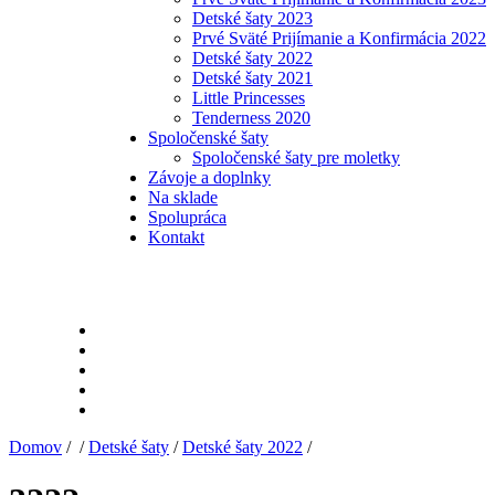
Detské šaty 2023
Prvé Sväté Prijímanie a Konfirmácia 2022
Detské šaty 2022
Detské šaty 2021
Little Princesses
Tenderness 2020
Spoločenské šaty
Spoločenské šaty pre moletky
Závoje a doplnky
Na sklade
Spolupráca
Kontakt
Domov
/ /
Detské šaty
/
Detské šaty 2022
/