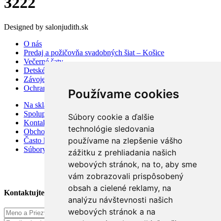
3222
Designed by salonjudith.sk
O nás
Predaj a požičovňa svadobných šiat – Košice
Večerné šaty
Detské šaty
Závoje a doplnky
Ochrana osobných údajov
Používame cookies
Na sklade
Spolupráca
Súbory cookie a ďalšie
Kontakt
technológie sledovania
Obchodné podmienky
používame na zlepšenie vášho
Často kladené otázky
Súbory cookies
zážitku z prehliadania našich
webových stránok, na to, aby sme
vám zobrazovali prispôsobený
obsah a cielené reklamy, na
Kontaktujte Nás
analýzu návštevnosti našich
webových stránok a na