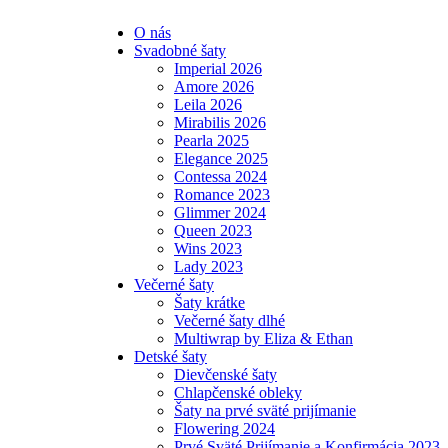
O nás
Svadobné šaty
Imperial 2026
Amore 2026
Leila 2026
Mirabilis 2026
Pearla 2025
Elegance 2025
Contessa 2024
Romance 2023
Glimmer 2024
Queen 2023
Wins 2023
Lady 2023
Večerné šaty
Šaty krátke
Večerné šaty dlhé
Multiwrap by Eliza & Ethan
Detské šaty
Dievčenské šaty
Chlapčenské obleky
Šaty na prvé sväté prijímanie
Flowering 2024
Prvé Sväté Prijímanie a Konfirmácia 2023