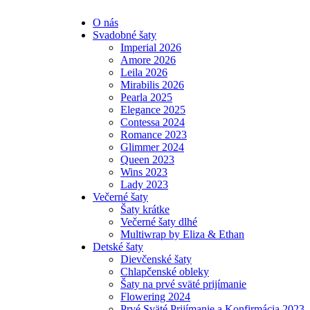
O nás
Svadobné šaty
Imperial 2026
Amore 2026
Leila 2026
Mirabilis 2026
Pearla 2025
Elegance 2025
Contessa 2024
Romance 2023
Glimmer 2024
Queen 2023
Wins 2023
Lady 2023
Večerné šaty
Šaty krátke
Večerné šaty dlhé
Multiwrap by Eliza & Ethan
Detské šaty
Dievčenské šaty
Chlapčenské obleky
Šaty na prvé sväté prijímanie
Flowering 2024
Prvé Sväté Prijímanie a Konfirmácia 2023