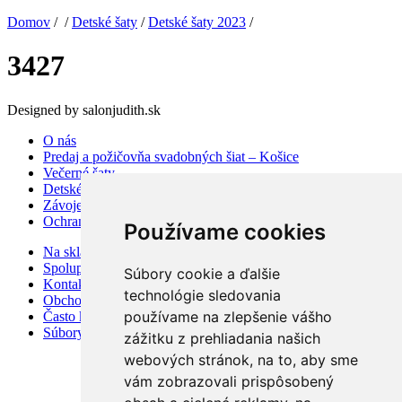
Domov
/ /
Detské šaty
/
Detské šaty 2023
/
3427
Designed by salonjudith.sk
O nás
Predaj a požičovňa svadobných šiat – Košice
Večerné šaty
Detské šaty
Závoje a doplnky
Ochrana osobných údajov
Používame cookies
Na sklade
Spolupráca
Súbory cookie a ďalšie
Kontakt
technológie sledovania
Obchodné podmienky
používame na zlepšenie vášho
Často kladené otázky
Súbory cookies
zážitku z prehliadania našich
webových stránok, na to, aby sme
vám zobrazovali prispôsobený