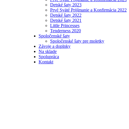
Detské šaty 2023
Prvé Sväté Prijímanie a Konfirmácia 2022
Detské šaty 2022
Detské šaty 2021
Little Princesses
Tenderness 2020
Spoločenské šaty
Spoločenské šaty pre moletky
Závoje a doplnky
Na sklade
Spolupráca
Kontakt