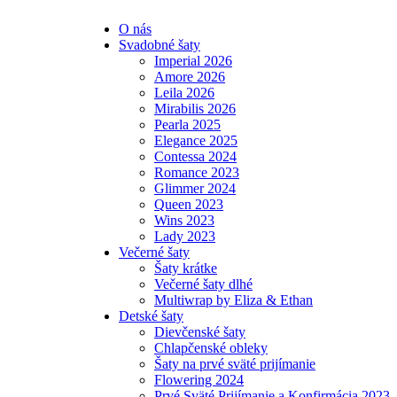
O nás
Svadobné šaty
Imperial 2026
Amore 2026
Leila 2026
Mirabilis 2026
Pearla 2025
Elegance 2025
Contessa 2024
Romance 2023
Glimmer 2024
Queen 2023
Wins 2023
Lady 2023
Večerné šaty
Šaty krátke
Večerné šaty dlhé
Multiwrap by Eliza & Ethan
Detské šaty
Dievčenské šaty
Chlapčenské obleky
Šaty na prvé sväté prijímanie
Flowering 2024
Prvé Sväté Prijímanie a Konfirmácia 2023