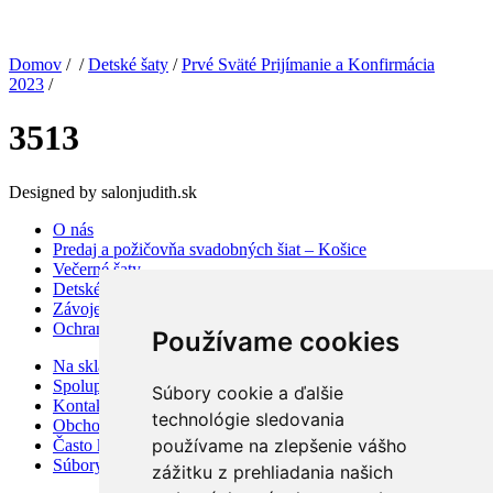
Domov
/ /
Detské šaty
/
Prvé Sväté Prijímanie a Konfirmácia
2023
/
3513
Designed by salonjudith.sk
O nás
Predaj a požičovňa svadobných šiat – Košice
Večerné šaty
Detské šaty
Závoje a doplnky
Ochrana osobných údajov
Používame cookies
Na sklade
Spolupráca
Súbory cookie a ďalšie
Kontakt
technológie sledovania
Obchodné podmienky
používame na zlepšenie vášho
Často kladené otázky
Súbory cookies
zážitku z prehliadania našich