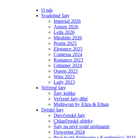
O nás
Svadobné šaty
Imperial 2026
Amore 2026
Leila 2026
Mirabilis 2026
Pearla 2025
Elegance 2025
Contessa 2024
Romance 2023
Glimmer 2024
Queen 2023
Wins 2023
Lady 2023
Večerné šaty
Šaty krátke
Večerné šaty dlhé
Multiwrap by Eliza & Ethan
Detské šaty
Dievčenské šaty
Chlapčenské obleky
Šaty na prvé sväté prijímanie
Flowering 2024
Prvé Sväté Prijímanie a Konfirmácia 2023