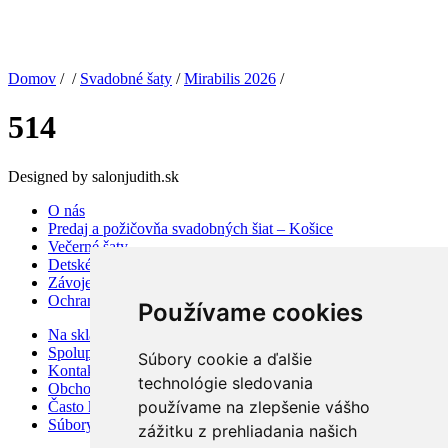
Domov
/ /
Svadobné šaty
/
Mirabilis 2026
/
514
Designed by salonjudith.sk
O nás
Predaj a požičovňa svadobných šiat – Košice
Večerné šaty
Detské šaty
Závoje a doplnky
Ochrana osobných údajov
Používame cookies
Na sklade
Spolupráca
Súbory cookie a ďalšie
Kontakt
technológie sledovania
Obchodné podmienky
používame na zlepšenie vášho
Často kladené otázky
Súbory cookies
zážitku z prehliadania našich