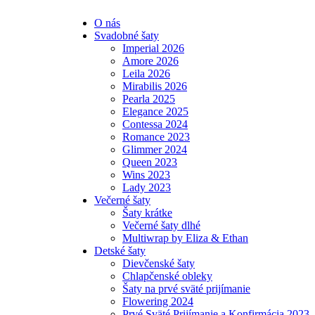
O nás
Svadobné šaty
Imperial 2026
Amore 2026
Leila 2026
Mirabilis 2026
Pearla 2025
Elegance 2025
Contessa 2024
Romance 2023
Glimmer 2024
Queen 2023
Wins 2023
Lady 2023
Večerné šaty
Šaty krátke
Večerné šaty dlhé
Multiwrap by Eliza & Ethan
Detské šaty
Dievčenské šaty
Chlapčenské obleky
Šaty na prvé sväté prijímanie
Flowering 2024
Prvé Sväté Prijímanie a Konfirmácia 2023