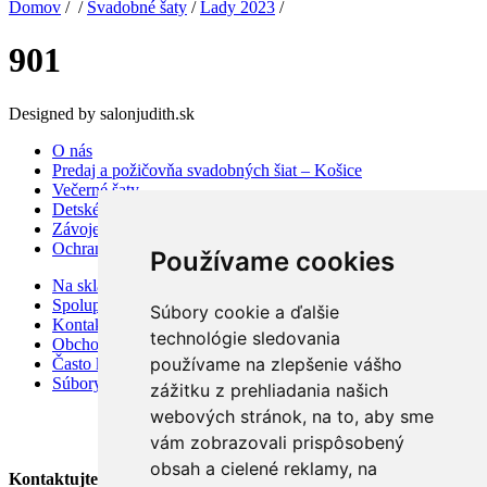
Domov
/ /
Svadobné šaty
/
Lady 2023
/
901
Designed by salonjudith.sk
O nás
Predaj a požičovňa svadobných šiat – Košice
Večerné šaty
Detské šaty
Závoje a doplnky
Ochrana osobných údajov
Používame cookies
Na sklade
Spolupráca
Súbory cookie a ďalšie
Kontakt
technológie sledovania
Obchodné podmienky
používame na zlepšenie vášho
Často kladené otázky
Súbory cookies
zážitku z prehliadania našich
webových stránok, na to, aby sme
vám zobrazovali prispôsobený
obsah a cielené reklamy, na
Kontaktujte Nás