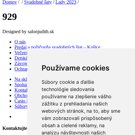
Domov
/ /
Svadobné šaty
/
Lady 2023
/
929
Designed by salonjudith.sk
O nás
Predaj a požičovňa svadobných šiat – Košice
Večerné šaty
Detské šaty
Závoje a doplnky
Používame cookies
Ochrana osobných údajov
Na sklade
Súbory cookie a ďalšie
Spolupráca
technológie sledovania
Kontakt
Obchodné podmienky
používame na zlepšenie vášho
Často kladené otázky
zážitku z prehliadania našich
Súbory cookies
webových stránok, na to, aby sme
vám zobrazovali prispôsobený
obsah a cielené reklamy, na
Kontaktujte Nás
analýzu návštevnosti našich