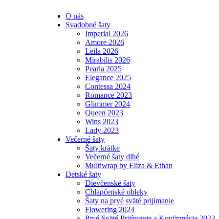
O nás
Svadobné šaty
Imperial 2026
Amore 2026
Leila 2026
Mirabilis 2026
Pearla 2025
Elegance 2025
Contessa 2024
Romance 2023
Glimmer 2024
Queen 2023
Wins 2023
Lady 2023
Večerné šaty
Šaty krátke
Večerné šaty dlhé
Multiwrap by Eliza & Ethan
Detské šaty
Dievčenské šaty
Chlapčenské obleky
Šaty na prvé sväté prijímanie
Flowering 2024
Prvé Sväté Prijímanie a Konfirmácia 2023