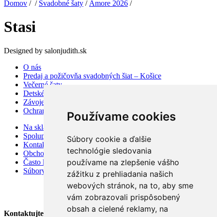
Domov
/ /
Svadobné šaty
/
Amore 2026
/
Stasi
Designed by salonjudith.sk
O nás
Predaj a požičovňa svadobných šiat – Košice
Večerné šaty
Detské šaty
Závoje a doplnky
Ochrana osobných údajov
Používame cookies
Na sklade
Spolupráca
Súbory cookie a ďalšie
Kontakt
technológie sledovania
Obchodné podmienky
používame na zlepšenie vášho
Často kladené otázky
Súbory cookies
zážitku z prehliadania našich
webových stránok, na to, aby sme
vám zobrazovali prispôsobený
obsah a cielené reklamy, na
Kontaktujte Nás