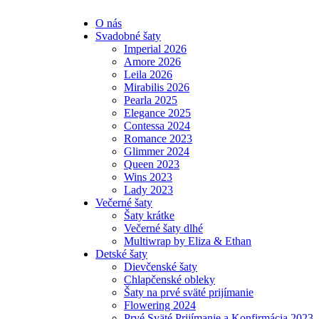
O nás
Svadobné šaty
Imperial 2026
Amore 2026
Leila 2026
Mirabilis 2026
Pearla 2025
Elegance 2025
Contessa 2024
Romance 2023
Glimmer 2024
Queen 2023
Wins 2023
Lady 2023
Večerné šaty
Šaty krátke
Večerné šaty dlhé
Multiwrap by Eliza & Ethan
Detské šaty
Dievčenské šaty
Chlapčenské obleky
Šaty na prvé sväté prijímanie
Flowering 2024
Prvé Sväté Prijímanie a Konfirmácia 2023