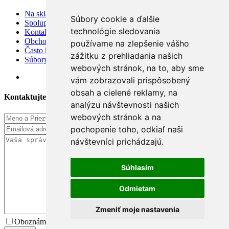
Na sklade
Súbory cookie a ďalšie
Spolupráca
technológie sledovania
Kontakt
Obchodné podmienky
používame na zlepšenie vášho
Často kladené otázky
zážitku z prehliadania našich
Súbory cookies
webových stránok, na to, aby sme
vám zobrazovali prispôsobený
obsah a cielené reklamy, na
Kontaktujte Nás
analýzu návštevnosti našich
webových stránok a na
pochopenie toho, odkiaľ naši
návštevníci prichádzajú.
Súhlasím
Odmietam
Zmeniť moje nastavenia
Oboznámil som sa so spracúvaním osobných údajov.