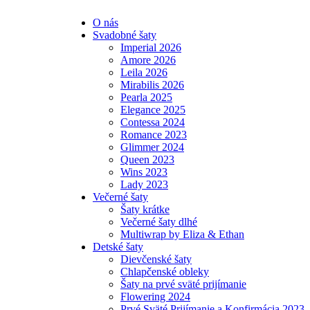
O nás
Svadobné šaty
Imperial 2026
Amore 2026
Leila 2026
Mirabilis 2026
Pearla 2025
Elegance 2025
Contessa 2024
Romance 2023
Glimmer 2024
Queen 2023
Wins 2023
Lady 2023
Večerné šaty
Šaty krátke
Večerné šaty dlhé
Multiwrap by Eliza & Ethan
Detské šaty
Dievčenské šaty
Chlapčenské obleky
Šaty na prvé sväté prijímanie
Flowering 2024
Prvé Sväté Prijímanie a Konfirmácia 2023