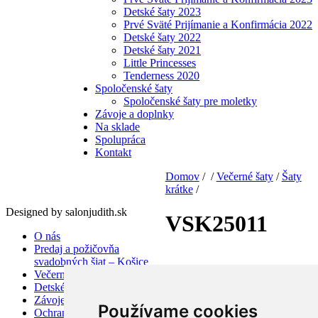
Detské šaty 2023
Prvé Sväté Prijímanie a Konfirmácia 2022
Detské šaty 2022
Detské šaty 2021
Little Princesses
Tenderness 2020
Spoločenské šaty
Spoločenské šaty pre moletky
Závoje a doplnky
Na sklade
Spolupráca
Kontakt
Domov
/ /
Večerné šaty
/
Šaty
krátke
/
Designed by salonjudith.sk
VSK25011
O nás
Predaj a požičovňa
svadobných šiat – Košice
Večerné šaty
Detské šaty
Závoje a doplnky
Používame cookies
Ochrana osobných údajov