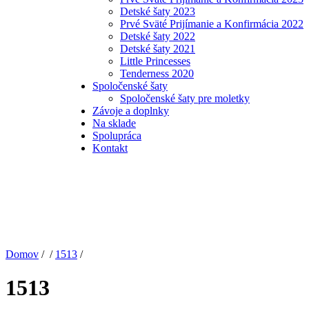
Detské šaty 2023
Prvé Sväté Prijímanie a Konfirmácia 2022
Detské šaty 2022
Detské šaty 2021
Little Princesses
Tenderness 2020
Spoločenské šaty
Spoločenské šaty pre moletky
Závoje a doplnky
Na sklade
Spolupráca
Kontakt
Domov
/ /
1513
/
1513