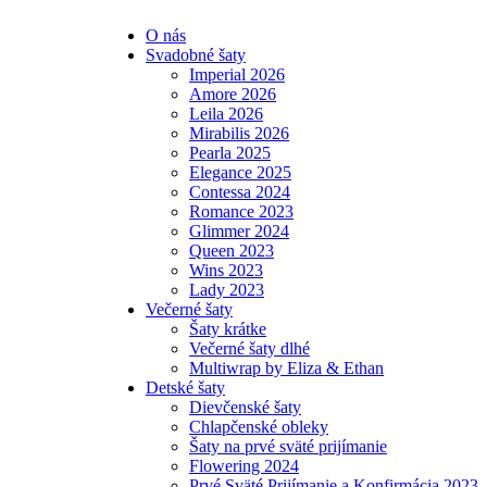
O nás
Svadobné šaty
Imperial 2026
Amore 2026
Leila 2026
Mirabilis 2026
Pearla 2025
Elegance 2025
Contessa 2024
Romance 2023
Glimmer 2024
Queen 2023
Wins 2023
Lady 2023
Večerné šaty
Šaty krátke
Večerné šaty dlhé
Multiwrap by Eliza & Ethan
Detské šaty
Dievčenské šaty
Chlapčenské obleky
Šaty na prvé sväté prijímanie
Flowering 2024
Prvé Sväté Prijímanie a Konfirmácia 2023