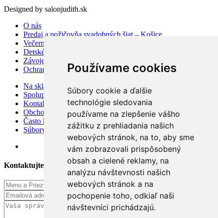
Designed by salonjudith.sk
O nás
Predaj a požičovňa svadobných šiat – Košice
Večerné šaty
Detské šaty
Závoje a doplnky
Používame cookies
Ochrana osobných údajov
Na sklade
Súbory cookie a ďalšie
Spolupráca
technológie sledovania
Kontakt
Obchodné podmienky
používame na zlepšenie vášho
Často kladené otázky
zážitku z prehliadania našich
Súbory cookies
webových stránok, na to, aby sme
vám zobrazovali prispôsobený
obsah a cielené reklamy, na
Kontaktujte Nás
analýzu návštevnosti našich
webových stránok a na
pochopenie toho, odkiaľ naši
návštevníci prichádzajú.