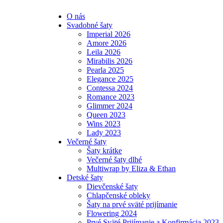
O nás
Svadobné šaty
Imperial 2026
Amore 2026
Leila 2026
Mirabilis 2026
Pearla 2025
Elegance 2025
Contessa 2024
Romance 2023
Glimmer 2024
Queen 2023
Wins 2023
Lady 2023
Večerné šaty
Šaty krátke
Večerné šaty dlhé
Multiwrap by Eliza & Ethan
Detské šaty
Dievčenské šaty
Chlapčenské obleky
Šaty na prvé sväté prijímanie
Flowering 2024
Prvé Sväté Prijímanie a Konfirmácia 2023