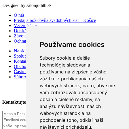
Designed by salonjudith.sk
O nás
Predaj a požičovňa svadobných šiat – Košice
Večerné šaty
Detské šaty
Závoje a doplnky
Ochrana osobných údajov
Používame cookies
Na sklade
Spolupráca
Súbory cookie a ďalšie
Kontakt
technológie sledovania
Obchodné podmienky
používame na zlepšenie vášho
Často kladené otázky
Súbory cookies
zážitku z prehliadania našich
webových stránok, na to, aby sme
vám zobrazovali prispôsobený
obsah a cielené reklamy, na
Kontaktujte Nás
analýzu návštevnosti našich
webových stránok a na
pochopenie toho, odkiaľ naši
návštevníci prichádzajú.