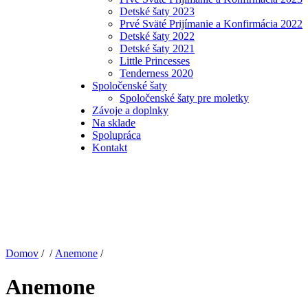
Detské šaty 2023
Prvé Sväté Prijímanie a Konfirmácia 2022
Detské šaty 2022
Detské šaty 2021
Little Princesses
Tenderness 2020
Spoločenské šaty
Spoločenské šaty pre moletky
Závoje a doplnky
Na sklade
Spolupráca
Kontakt
Domov
/ /
Anemone
/
Anemone