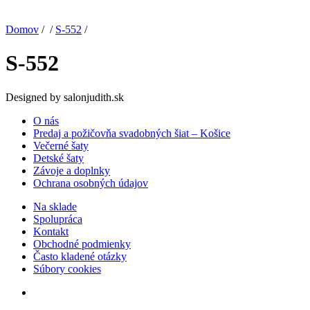
Domov
/ /
S-552
/
S-552
Designed by salonjudith.sk
O nás
Predaj a požičovňa svadobných šiat – Košice
Večerné šaty
Detské šaty
Závoje a doplnky
Ochrana osobných údajov
Na sklade
Spolupráca
Kontakt
Obchodné podmienky
Často kladené otázky
Súbory cookies