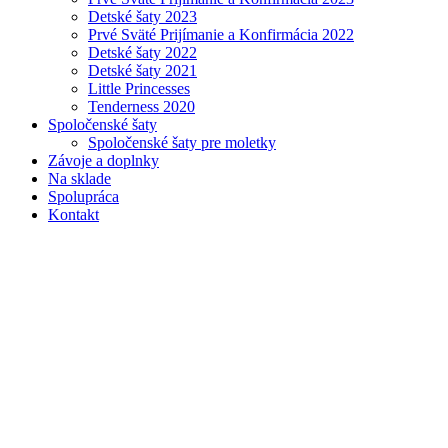
Detské šaty 2023
Prvé Sväté Prijímanie a Konfirmácia 2022
Detské šaty 2022
Detské šaty 2021
Little Princesses
Tenderness 2020
Spoločenské šaty
Spoločenské šaty pre moletky
Závoje a doplnky
Na sklade
Spolupráca
Kontakt