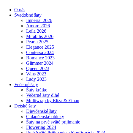
O nás
Svadobné šaty
Imperial 2026
Amore 2026
Leila 2026
Mirabilis 2026
Pearla 2025
Elegance 2025
Contessa 2024
Romance 2023
Glimmer 2024
Queen 2023
Wins 2023
Lady 2023
Večerné šaty
Šaty krátke
Večerné šaty dlhé
Multiwrap by Eliza & Ethan
Detské šaty
Dievčenské šaty
Chlapčenské obleky
Šaty na prvé sväté prijímanie
Flowering 2024
Prvé Sväté Prijímanie a Konfirmácia 2023